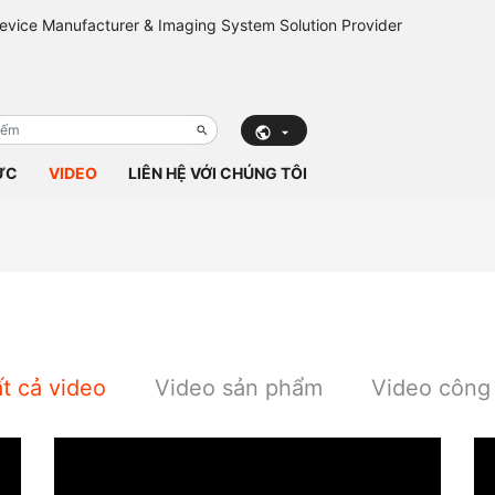
ỨC
VIDEO
LIÊN HỆ VỚI CHÚNG TÔI
t cả video
Video sản phẩm
Video công 