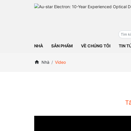
NHÀ
SẢN PHẨM
VỀ CHÚNG TÔI
TIN T
Nhà
Video
Tấ